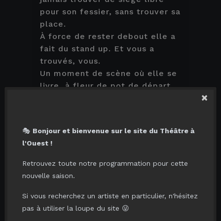
pour son fessier, sans trouver sa
place.
À force de rester debout elle a
fait du stand up. Et vous a
trouvés, vous.
Un moment de scène où elle se
livre, à fleur de pot de départ.
×
Spectacle pour trentenaires
déglinguées.
🎭
Bonjour et bienvenue sur le site du Théâtre à
« Elle allie érudition et vente à
l'Ouest !
la criée. »
Un mec une fois.
Retrouvez toute notre programmation pour cette
nouvelle saison.
Si vous recherchez un artiste en particulier, n'hésitez
VOUS AIMERIEZ AUSSI...
pas à utiliser la loupe du site 😜