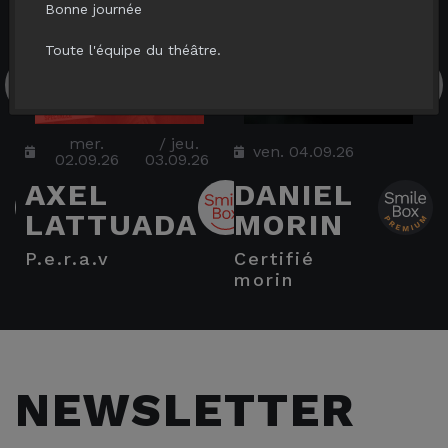
Bonne journée
Toute l'équipe du théâtre.
mer.
/
jeu.
ven. 04.09.26
02.09.26
03.09.26
AXEL
DANIEL
LATTUADA
MORIN
p.e.r.a.v
certifié
morin
NEWSLETTER