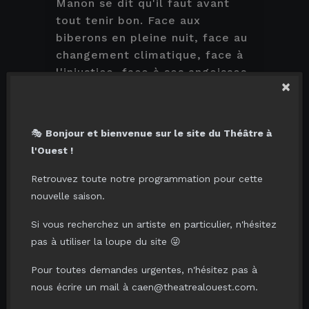
Manon se dit qu'il faut avant
tout tenir bon. Face aux
biberons en pleine nuit, face au
changement climatique, face à
l'injustice, face à ses angoisses,
×
face à ses enfants, il faut
TENIR BON, envers et contre
tout.
🎭
Bonjour et bienvenue sur le site du Théâtre à
l'Ouest !
Retrouvez toute notre programmation pour cette
VOUS AIMERIEZ AUSSI...
nouvelle saison.
Si vous recherchez un artiste en particulier, n'hésitez
pas à utiliser la loupe du site 😜
Pour toutes demandes urgentes, n'hésitez pas à
nous écrire un mail à caen@theatrealouest.com.