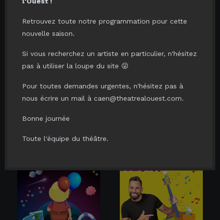
l'Ouest !
Un spectacle familial de 3 à 99
Retrouvez toute notre programmation pour cette
Tarif enfant (jusqu'à 14
ans.
ans) : 10,00 €
nouvelle saison.
Elu "Meilleur Spectacle Jeune
Si vous recherchez un artiste en particulier, n'hésitez
Tarif billet famille (2 adultes/2
Public" aux Avignon Awards
enfants) : 40,00 €
pas à utiliser la loupe du site 😜
2025 !
Pour toutes demandes urgentes, n'hésitez pas à
Durée 1h
AJOUTER AU PANIER
nous écrire un mail à caen@theatrealouest.com.
Places disponibles
Bonne journée
VOUS AIMERIEZ AUSSI...
vendredi 30 avril 2027
à
11:00
Toute l'équipe du théâtre.
Lieu :
THÉÂTRE À L’OUEST D'AURAY
Tarif adulte : 12,00 €
Tarif enfant (jusqu'à 14
ans) : 10,00 €