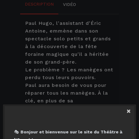
Lieu :
THÉÂTRE À L’OUEST D'AURAY
DESCRIPTION
VIDÉO
Tarif adulte : 12,00 €
Paul Hugo, l'assistant d'Éric
Antoine, emmène dans son
spectacle solo petits et grands
Tarif enfant (jusqu'à 14
ans) : 10,00 €
à la découverte de la fête
foraine magique qu'il a héritée
Tarif billet famille (2 adultes/2
de son grand-père.
enfants) : 40,00 €
Le problème ? Les manèges ont
perdu tous leurs pouvoirs.
AJOUTER AU PANIER
Paul aura besoin de vous pour
réparer tous les manèges. À la
Places disponibles
clé, en plus de sa
reconnaissance éternelle, vous
jeudi 29 avril 2027
à
11:00
×
Lieu :
THÉÂTRE À L’OUEST D'AURAY
découvrirez peut-être, avec lui,
l'incroyable secret du marchand
de bonbons...
🎭
Bonjour et bienvenue sur le site du Théâtre à
Tarif adulte : 12,00 €