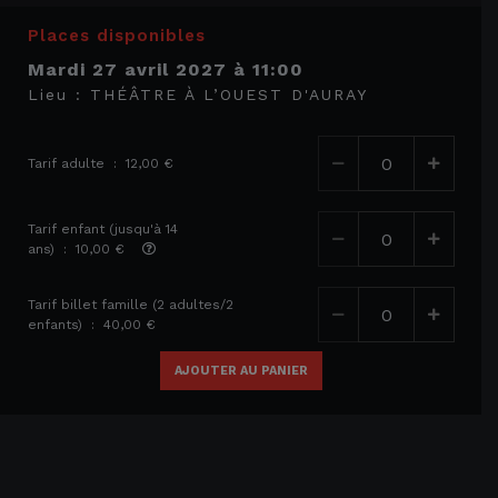
Places disponibles
mardi 27 avril 2027
à
11:00
Lieu :
THÉÂTRE À L’OUEST D'AURAY
Tarif adulte : 12,00 €
Tarif enfant (jusqu'à 14
ans) : 10,00 €
Tarif billet famille (2 adultes/2
enfants) : 40,00 €
AJOUTER AU PANIER
Places disponibles
mercredi 28 avril 2027
à
11:00