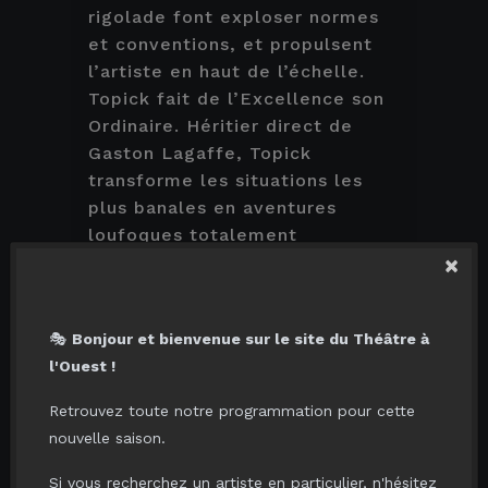
rigolade font exploser normes
et conventions, et propulsent
l’artiste en haut de l’échelle.
Topick fait de l’Excellence son
Ordinaire. Héritier direct de
Gaston Lagaffe, Topick
transforme les situations les
plus banales en aventures
loufoques totalement
bordéliques… Tout un art !
×
Bordel organisé est au
programme de ce troisième
🎭
Bonjour et bienvenue sur le site du Théâtre à
opus qui a pour but de mettre
l'Ouest !
encore une fois le monde social
cul par-dessus tête en
Retrouvez toute notre programmation pour cette
renversant convenances et
nouvelle saison.
conventions.
Si vous recherchez un artiste en particulier, n'hésitez