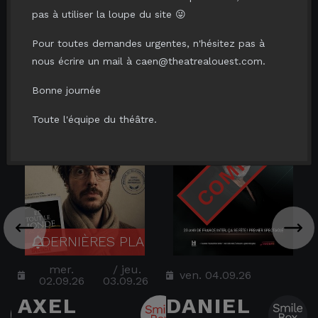
pas à utiliser la loupe du site 😜
VOUS AIMERIEZ AUSSI...
Pour toutes demandes urgentes, n'hésitez pas à
nous écrire un mail à caen@theatrealouest.com.
Bonne journée
Toute l'équipe du théâtre.
mer.
/
jeu.
ven. 04.09.26
02.09.26
03.09.26
AXEL
DANIEL