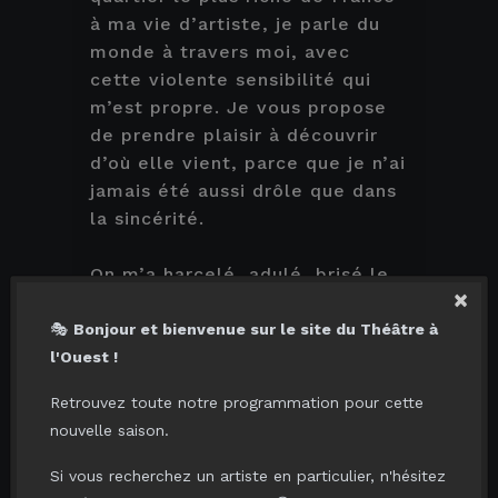
à ma vie d’artiste, je parle du
monde à travers moi, avec
cette violente sensibilité qui
m’est propre. Je vous propose
de prendre plaisir à découvrir
d’où elle vient, parce que je n’ai
jamais été aussi drôle que dans
la sincérité.
On m’a harcelé, adulé, brisé le
×
cœur et aimé. Mais à la fin, il
reste quoi ? Le Meilleur et Le
🎭
Bonjour et bienvenue sur le site du Théâtre à
Pire.
l'Ouest !
C’est moi.
Retrouvez toute notre programmation pour cette
nouvelle saison.
Si vous recherchez un artiste en particulier, n'hésitez