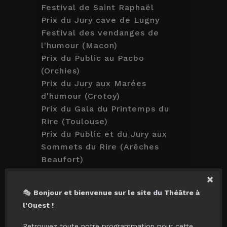
Festival de Saint Raphaël
Prix du Jury cave de Lugny
Festival des vendanges de
l'humour (Macon)
Prix du Public au Pacbo
(Orchies)
Prix du Jury aux Marées
d'humour (Crotoy)
Prix du Gala du Printemps du
Rire (Toulouse)
Prix du Public et du Jury aux
Sommets du Rire (Arêches
Beaufort)
Prix du Public et Prix Jeunesse
×
(Mondeville sur Rire)
🎭
Bonjour et bienvenue sur le site du Théâtre à
Prix du Jury (Vervins)
l'Ouest !
Prix du Jury au Cartel de
l'humour (Genève)
Retrouvez toute notre programmation pour cette