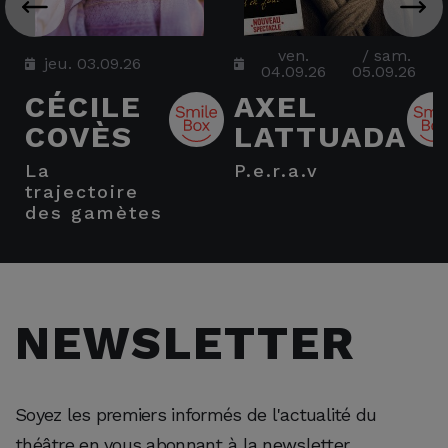
ven.
/
sam.
jeu. 03.09.26
04.09.26
05.09.26
CÉCILE
AXEL
COVÈS
LATTUADA
la
p.e.r.a.v
advi
trajectoire
des gamètes
NEWSLETTER
Soyez les premiers informés de l'actualité du
théâtre en vous abonnant à la newsletter.