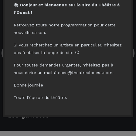
🎭
Bonjour et bienvenue sur le site du Théâtre à
l'Ouest !
Retrouvez toute notre programmation pour cette
nouvelle saison.
Si vous recherchez un artiste en particulier, n'hésitez
pas à utiliser la loupe du site 😜
Pour toutes demandes urgentes, n'hésitez pas à
ven.
/
sam.
jeu. 03.09.26
04.09.26
05.09.26
nous écrire un mail à caen@theatrealouest.com.
CÉCILE
AXEL
Bonne journée
COVÈS
LATTUADA
Toute l'équipe du théâtre.
la
p.e.r.a.v
advi
trajectoire
des gamètes