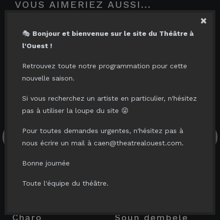
VOUS AIMERIEZ AUSSI...
×
🎭
Bonjour et bienvenue sur le site du Théâtre à
l'Ouest !
Retrouvez toute notre programmation pour cette
nouvelle saison.
Si vous recherchez un artiste en particulier, n'hésitez
pas à utiliser la loupe du site 😜
Pour toutes demandes urgentes, n'hésitez pas à
nous écrire un mail à caen@theatrealouest.com.
Bonne journée
jeu. 17.09.26
sam. 19.09.26
MALIK
SOUN
Toute l'équipe du théâtre.
BELKHODJA
DEMBELÉ
charo
soun dembele
fre