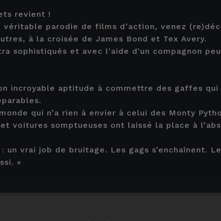
ts revient !
 véritable parodie de films d’action, venez (re)déc
tres, à la croisée de James Bond et Tex Avery.
tra sophistiqués et avec l'aide d'un compagnon peu
on incroyable aptitude à commettre des gaffes qui 
éparables.
 monde qui n’a rien à envier à celui des Monty Pyt
et voitures somptueuses ont laissé la place à l’abs
: un vrai job de bruitage. Les gags s’enchaînent. L
si. »