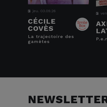
jeu. 03.09.26
ven
CÉCILE
AX
COVÈS
LA
la trajectoire des
p.e
gamètes
NEWSLETTE