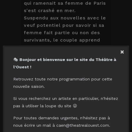
Code Smilebox
qui ramenait sa femme de Paris
Carte abonné - Cartes 3/5/10
s'est crashé en mer.
Suspendu aux nouvelles avec le
Code Smilebox Premium
veuf potentiel pour savoir si sa
femme fait partie ou non des
AJOUTER AU PANIER
survivants, le couple apprend
qu'il vient de gagner au super
×
tirage du loto de ce vendredi 13.
🎭
Bonjour et bienvenue sur le site du Théâtre à
Le mot d'ordre est dès lors
l'Ouest !
"cache ta joie"...
Retrouvez toute notre programmation pour cette
De nombreux rebondissements
nouvelle saison.
sont à prévoir au cours de cette
soirée qui s’annonce pleine de
Si vous recherchez un artiste en particulier, n'hésitez
turbulences !
pas à utiliser la loupe du site 😜
Une comédie au succès
Pour toutes demandes urgentes, n'hésitez pas à
planétaire, jouée dans plus
nous écrire un mail à caen@theatrealouest.com.
d’une dizaine de langues et au