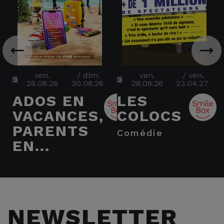
ven.
/
dim.
ven.
/
ven.
28.08.26
30.08.26
28.08.26
23.04.27
ADOS EN
LES
VACANCES,
COLOCS
PARENTS
comédie
EN...
NEWSLETTER