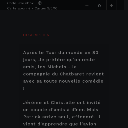
Code Smilebox
Carte abonné - Cartes 3/5/10
Code Smilebox Premium
DESCRIPTION
AJOUTER AU PANIER
Après le Tour du monde en 80
Places disponibles
jours, Je préfère qu'on reste
amis, les Michels… la
samedi 1 mai 2027
à
21:00
compagnie du Chatbaret revient
Lieu :
THÉÂTRE À L’OUEST DE CAEN
avec sa toute nouvelle comédie
!
Plein tarif : 24,00 €
Jérôme et Christelle ont invité
Tarif réduit (- 18 ans/
un couple d'amis à dîner. Mais
étudiant/chômeur/personne
Patrick arrive seul, effondré. Il
handicapée) : 20,00 €
vient d'apprendre que l'avion