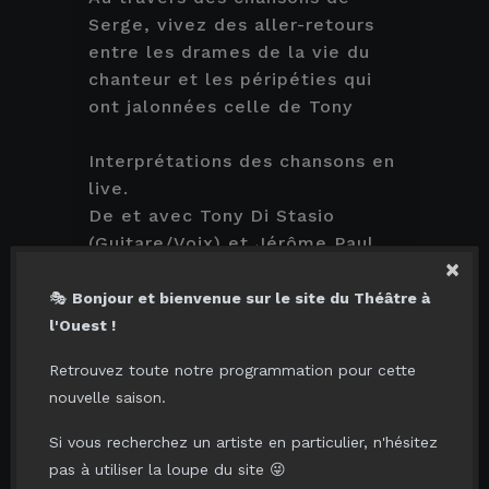
Serge, vivez des aller-retours
entre les drames de la vie du
chanteur et les péripéties qui
ont jalonnées celle de Tony
Interprétations des chansons en
live.
De et avec Tony Di Stasio
(Guitare/Voix) et Jérôme Paul
×
(Piano)
🎭
Bonjour et bienvenue sur le site du Théâtre à
l'Ouest !
VOUS AIMERIEZ AUSSI...
Retrouvez toute notre programmation pour cette
nouvelle saison.
Si vous recherchez un artiste en particulier, n'hésitez
pas à utiliser la loupe du site 😜