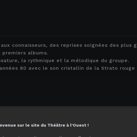
ux connaisseurs, des reprises soignées des plus gr
s premiers albums.
ssature, la rythmique et la mélodique du groupe.
nées 80 avec le son cristallin de la Strato rouge 
SI...
nvenue sur le site du Théâtre à l'Ouest !