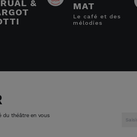
RUAL &
MAT
ARGOT
le café et des
OTTI
mélodies
R
té du théâtre en vous