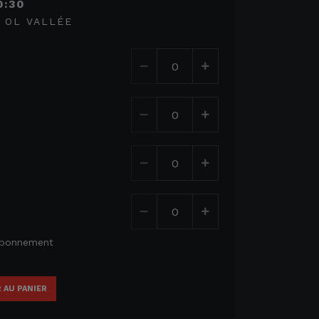
0:30
/ OL VALLÉE
 abonnement
 AU PANIER