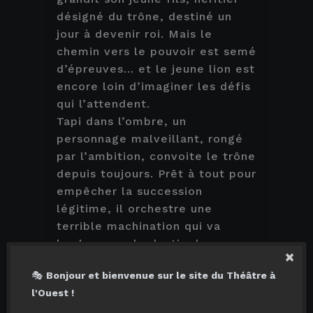
désigné du trône, destiné un
jour à devenir roi. Mais le
chemin vers le pouvoir est semé
d’épreuves… et le jeune lion est
encore loin d’imaginer les défis
qui l’attendent.
Tapi dans l’ombre, un
personnage malveillant, rongé
par l’ambition, convoite le trône
depuis toujours. Prêt à tout pour
empêcher la succession
légitime, il orchestre une
terrible machination qui va
bouleverser le destin du
×
royaume.
🎭
Bonjour et bienvenue sur le site du Théâtre à
Chassé de son monde, le jeune
l'Ouest !
lion entame alors une quête