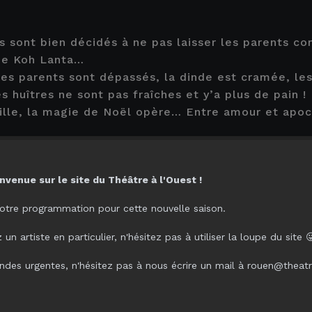
AJOUTER
s sont bien décidés à ne pas laisser les parents c
que Koh Lanta…
Places disponibles
s parents sont dépassés, la dinde est cramée, les
mercredi 23 décembre 2026
à
1
s huîtres ne sont pas fraîches et y’a plus de pain !
Lieu :
THÉÂTRE À L'OUEST DE RO
le, la magie de Noël opère… Entre amour et apoca
adeau pour des fêtes de fin d’année réussies !
Plein tarif : 24,00 €
nvenue sur le site du Théâtre à l'Ouest !
TikTok, parents qui déblok » et « Ados en vacances,
Tarif réduit (- 18 ans/étudiant/chômeur/pe
urs plus de comédie !
handicapée) : 18,00 €
otre programmation pour cette nouvelle saison.
nck Duarte, Pierre Léandri et Jérôme Paquatte
un artiste en particulier, n'hésitez pas à utiliser la loupe du site 
Tarif enfant (jusqu'à 14 ans) : 14,00 €
des urgentes, n'hésitez pas à nous écrire un mail à rouen@theat
Code Smilebox
Carte abonné - Cartes 3/5/10