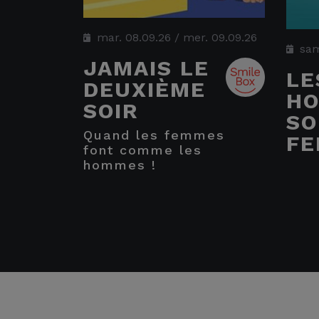
mar. 08.09.26
/
mer. 09.09.26
sam
JAMAIS LE
LE
DEUXIÈME
H
SOIR
SO
quand les femmes
FE
font comme les
hommes !