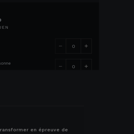
0
UEN
rsonne
transformer en épreuve de