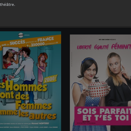
théâtre.
SI...
Code Smilebox Premium
AJOUTER