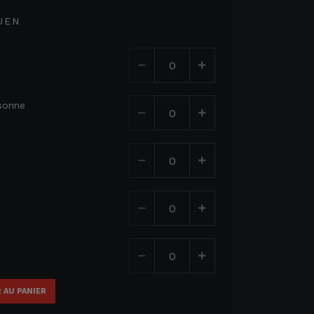
0
UEN
rsonne
 AU PANIER