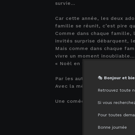
survie…
Car cette année, les deux ado
famille se réunit, c’est pire 
Comme dans chaque famille, le
invités surprise débarquent, le
Mais comme dans chaque famil
vivre un moment inoubliable...
« Noël en famille », un joli c
🎭
Bonjour et bie
Par les auteurs de « Ados sur 
Avec la même famille et toujo
Retrouvez toute n
Une comédie familiale de Fra
Si vous recherchez 
Pour toutes deman
Bonne journée