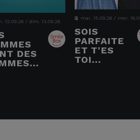
mar. 15.09.26
/
mer. 16.0
. 12.09.26
/
dim. 13.09.26
SOIS
S
PARFAITE
OMMES
ET T'ES
NT DES
TOI...
MMES...