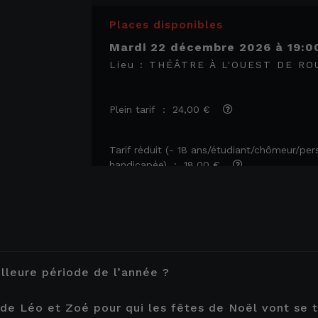
Places disponibles
mardi 22 décembre 2026
à
19:0
Lieu :
THÉÂTRE À L'OUEST DE RO
Plein tarif : 24,00 €
Tarif réduit (- 18 ans/étudiant/chômeur/pe
handicapée) : 18,00 €
Tarif enfant (jusqu'à 14 ans) : 14,00 €
Code Smilebox
Carte abonné - Cartes 3/5/10
illeure période de l’année ?
Code Smilebox Premium
de Léo et Zoé pour qui les fêtes de Noël vont se 