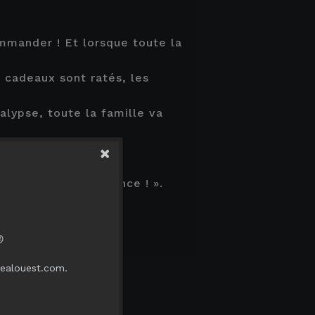
 AU PANIER
ommander ! Et lorsque toute la
 cadeaux sont ratés, les
9:00
UEN
lypse, toute la famille va
×
 parents en souffrance ! ».
rsonne

realouest.com.