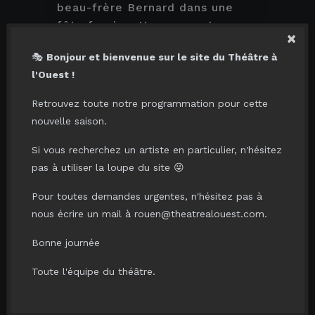
beau-frère Bernard dans une
fête foraine. Une rencontre
×
explosive qui va
🎭
Bonjour et bienvenue sur le site du Théâtre à
bouleverser leur vie, celle de
l'Ouest !
Sellig et un peu la vôtre
également parce
Retrouvez toute notre programmation pour cette
que cela fait 30 ans qu’il vous
nouvelle saison.
parle de sa célèbre famille.
Un spectacle drôle, précis,
Si vous recherchez un artiste en particulier, n'hésitez
ultra-rythmé, sur-vitaminé
pas à utiliser la loupe du site 😜
comme Sellig, où
Pour toutes demandes urgentes, n'hésitez pas à
l’anodin dérape, où le bon sens
nous écrire un mail à rouen@theatrealouest.com.
vacille et où vous rirez parce
que, quelque
Bonne journée
part...
Tout ce qu’il raconte vous est
Toute l'équipe du théâtre.
déjà arrivé.