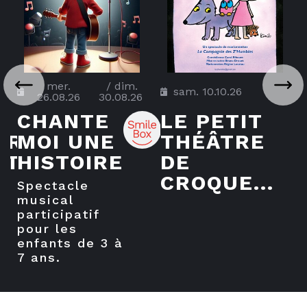
mer.
/
dim.
sam. 10.10.26
26.08.26
30.08.26
CHANTE
LE PETIT
ARD
MOI UNE
THÉÂTRE
T...
HISTOIRE
DE
CROQUE...
spectacle
musical
participatif
pour les
enfants de 3 à
7 ans.