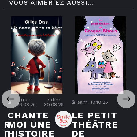
VOUS AIMERIEZ AUSSI...
mer.
/
dim.
sam. 10.10.26
26.08.26
30.08.26
CHANTE
LE PETIT
ARD
MOI UNE
THÉÂTRE
T...
HISTOIRE
DE