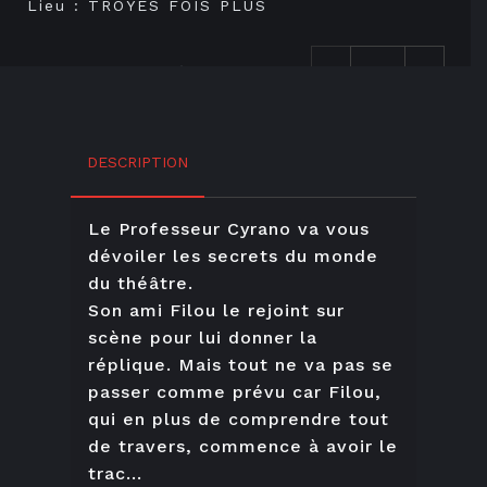
Lieu :
TROYES FOIS PLUS
Plein tarif : 12,00 €
Tarif enfant (jusqu'à 14
ans) : 10,00 €
DESCRIPTION
AJOUTER AU PANIER
Le Professeur Cyrano va vous
dévoiler les secrets du monde
du théâtre.
Son ami Filou le rejoint sur
scène pour lui donner la
réplique. Mais tout ne va pas se
passer comme prévu car Filou,
qui en plus de comprendre tout
de travers, commence à avoir le
trac...