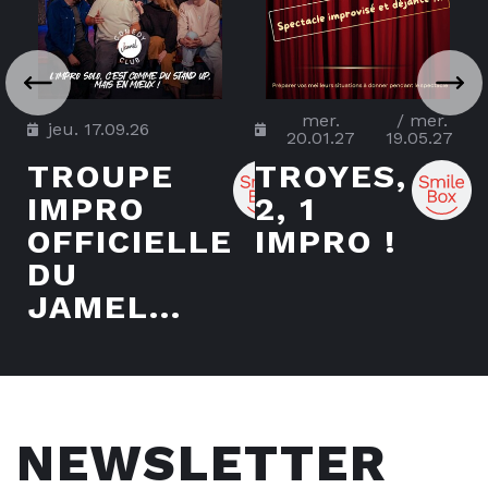
mer.
/
mer.
jeu. 17.09.26
20.01.27
19.05.27
TROUPE
TROYES,
IMPRO
2, 1
OFFICIELLE
IMPRO !
DU
JAMEL...
NEWSLETTER